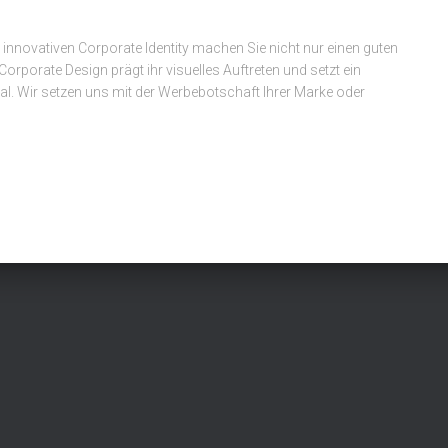
em innovativen Corporate Identity machen Sie nicht nur einen guten
orporate Design prägt ihr visuelles Auftreten und setzt ein
l. Wir setzen uns mit der Werbebotschaft Ihrer Marke oder