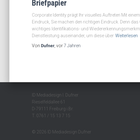
Briefpapier
Corporate Identity prägt Ihr visuelles Auftreten Mit ein
Eindruck, Sie machen den richtigen Eindruck. Denn das C
wichtiges Identifikations- und Wiedererkennungsmerkma
Dienstleistung auseinander, um diese über
Weiterlesen
Von
Dufner
, vor
7 Jahren
ID Mediadesign I. Dufner
Rieselfeldallee 61
D-79111 Freiburg i.Br.
T. 0761 / 15 13 7 15
© 2026 ID Mediadesign Dufner