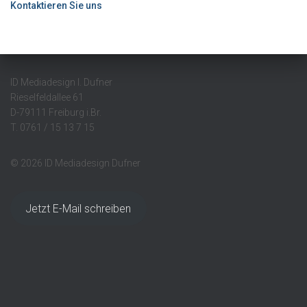
Kontaktieren Sie uns
ID Mediadesign I. Dufner
Rieselfeldallee 61
D-79111 Freiburg i.Br.
T. 0761 / 15 13 7 15
© 2026 ID Mediadesign Dufner
Jetzt E-Mail schreiben