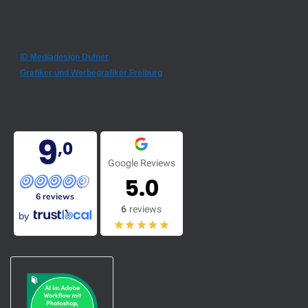
ID Mediadesign Dufner
Grafiker und Werbegrafiker Freiburg
9
,0
Google Reviews
5.0
6 reviews
6
reviews
by